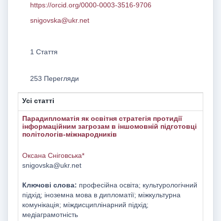
https://orcid.org/0000-0003-3516-9706
snigovska@ukr.net
1 Стаття
253 Перегляди
Усі статті
Парадипломатія як освітня стратегія протидії
інформаційним загрозам в іншомовній підготовці
політологів-міжнародників
Оксана Сніговська*
snigovska@ukr.net
Ключові слова:
професійна освіта; культурологічний
підхід; іноземна мова в дипломатії; міжкультурна
комунікація; міждисциплінарний підхід;
медіаграмотність